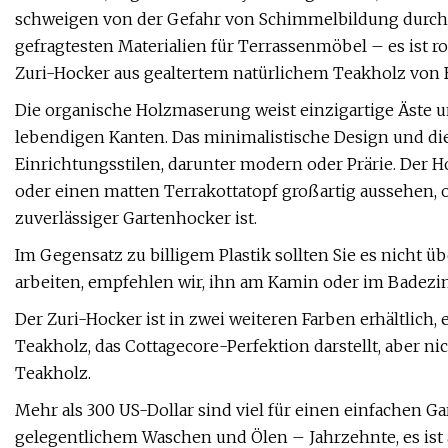
schweigen von der Gefahr von Schimmelbildung durch R
gefragtesten Materialien für Terrassenmöbel – es ist r
Zuri-Hocker aus gealtertem natürlichem Teakholz von Bu
Die organische Holzmaserung weist einzigartige Äste un
lebendigen Kanten. Das minimalistische Design und di
Einrichtungsstilen, darunter modern oder Prärie. Der H
oder einen matten Terrakottatopf großartig aussehen, o
zuverlässiger Gartenhocker ist.
Im Gegensatz zu billigem Plastik sollten Sie es nicht 
arbeiten, empfehlen wir, ihn am Kamin oder im Badezi
Der Zuri-Hocker ist in zwei weiteren Farben erhältlic
Teakholz, das Cottagecore-Perfektion darstellt, aber ni
Teakholz.
Mehr als 300 US-Dollar sind viel für einen einfachen G
gelegentlichem Waschen und Ölen – Jahrzehnte, es ist al