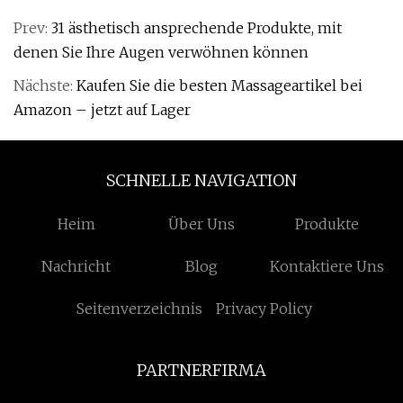
Prev:
31 ästhetisch ansprechende Produkte, mit
denen Sie Ihre Augen verwöhnen können
Nächste:
Kaufen Sie die besten Massageartikel bei
Amazon – jetzt auf Lager
SCHNELLE NAVIGATION
Heim
Über Uns
Produkte
Nachricht
Blog
Kontaktiere Uns
Seitenverzeichnis
Privacy Policy
PARTNERFIRMA