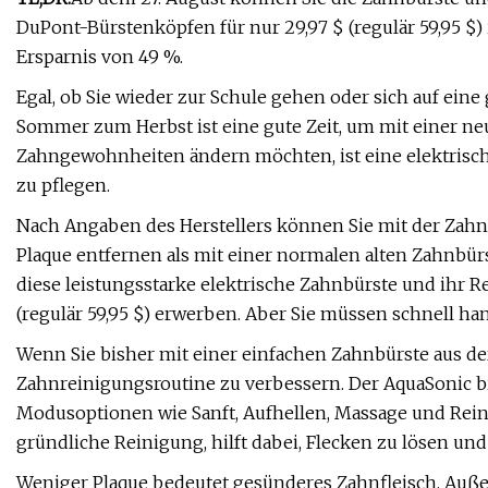
DuPont-Bürstenköpfen für nur 29,97 $ (regulär 59,95 $
Ersparnis von 49 %.
Egal, ob Sie wieder zur Schule gehen oder sich auf eine
Sommer zum Herbst ist eine gute Zeit, um mit einer n
Zahngewohnheiten ändern möchten, ist eine elektrisch
zu pflegen.
Nach Angaben des Herstellers können Sie mit der Zahn
Plaque entfernen als mit einer normalen alten Zahnbü
diese leistungsstarke elektrische Zahnbürste und ihr R
(regulär 59,95 $) erwerben. Aber Sie müssen schnell ha
Wenn Sie bisher mit einer einfachen Zahnbürste aus der 
Zahnreinigungsroutine zu verbessern. Der AquaSonic b
Modusoptionen wie Sanft, Aufhellen, Massage und Reini
gründliche Reinigung, hilft dabei, Flecken zu lösen und
Weniger Plaque bedeutet gesünderes Zahnfleisch. Außer