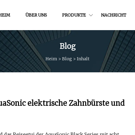
HEIM
ÜBER UNS
PRODUKTE
NACHRICHT
Blog
Heim
>
Blog
>
Inhalt
uaSonic elektrische Zahnbürste und
 das Reiseetui der AquaSonic Black Series mit acht