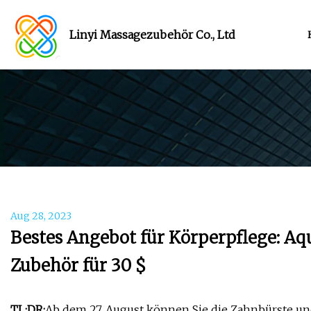
Linyi Massagezubehör Co., Ltd
Aug 28, 2023
Bestes Angebot für Körperpflege: Aq
Zubehör für 30 $
TL;DR:
Ab dem 27. August können Sie die Zahnbürste und